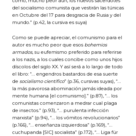
como, mucho peor aún, los nuevos sacerdotes
del socialismo comunista que vestirán las túnicas
en Octubre del 17 para desgracia de Rusia y del
mundo.” (p.42, la cursiva es suya)
Como se puede apreciar, el comunismo para el
autor es mucho peor que esos
bohemios
armados
, su eufemismo preferido para referirse
a los nazis, a los cuales concibe como unos hijos
díscolos del siglo XX. Y así será a lo largo de todo
el libro: “… engendros bastardos de esa suerte
de
socialismo científico
” (p.36, cursivas suyas), “…
la más pavorosa abominación jamás ideada por
mente humana [el comunismo].” (p.87), “… los
comunistas comenzaron a medrar cual plaga
de insectos.” (p.93), “… purulenta infección
marxista” (p.94), “… los vómitos revolucionarios”
(p.166), “… enseñanza izquierdosa” (p.169), “…
cuchupanda [SIC] socialista” (p.172), “… Liga für