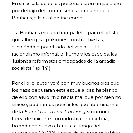
En su escala de odios personales, en un peldaño
por debajo del comunismo se encuentra la
Bauhaus, a la cual define como:
“La Bauhaus era una trampa letal para el artista
que albergase pulsiones constructivistas,
atrapándole por el lado del vacío […] El
racionalismo infernal, el humo y los espejos, las
ilusiones reformistas empapadas de la arcadia
socialista.” (p. 141)
Por ello, el autor verá con muy buenos ojos que
los nazis depuraran esta escuela, casi hablando
de ello con alivio: “No había mal que por bien no
viniese, podríamos pensar los que abominamos
de la
Escuela de la construcción
y su inmunda
tarea de unir arte con industria productora,
bajando de nuevo al artista al fango del
artesanado.” (p.122) “Los nazis hicieron muy bien