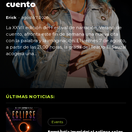
cuento
Erick
-
agosto 7, 2026
La XXVII edición del Festival de narración, Verano de
cuento, afronta este fin de semana una nueva cita
con la palabra y la imaginación. El viernes 7 de agosto,
a partir de las 21:00 horas, la grada del Teatro El Sauzal
acogerá una...
ÚLTIMAS NOTICIAS:
Events
Famtàstic ‘marida’ el eclipse solar