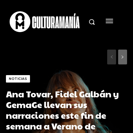
NOTICIAS
Ana Tovar, Fidel Galbán y
GemaGe llevan sus
narraciones este fin de
semana a Verano de