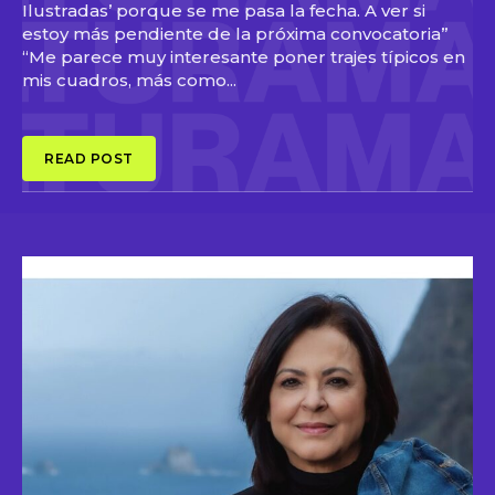
Ilustradas’ porque se me pasa la fecha. A ver si
estoy más pendiente de la próxima convocatoria”
“Me parece muy interesante poner trajes típicos en
mis cuadros, más como...
READ POST