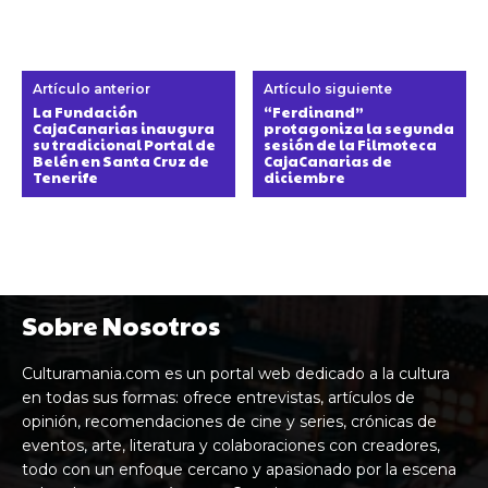
Artículo anterior
Artículo siguiente
La Fundación
“Ferdinand”
CajaCanarias inaugura
protagoniza la segunda
su tradicional Portal de
sesión de la Filmoteca
Belén en Santa Cruz de
CajaCanarias de
Tenerife
diciembre
Sobre Nosotros
Culturamania.com es un portal web dedicado a la cultura
en todas sus formas: ofrece entrevistas, artículos de
opinión, recomendaciones de cine y series, crónicas de
eventos, arte, literatura y colaboraciones con creadores,
todo con un enfoque cercano y apasionado por la escena