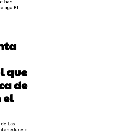
ue han
lago El
nta
el que
ca de
 el
a de Las
ontenedores»