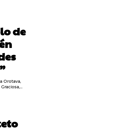
lo de
ién
des
”
a Orotava,
egan al ecuador de la gira ‘¡A todo bronce!’ La Graciosa,...
teto