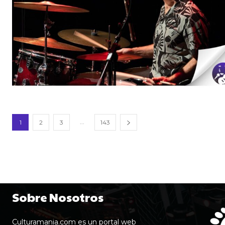
...
1
2
3
143
Sobre Nosotros
Culturamania.com es un portal web