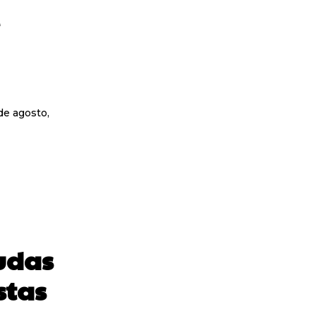
de agosto,
udas
stas