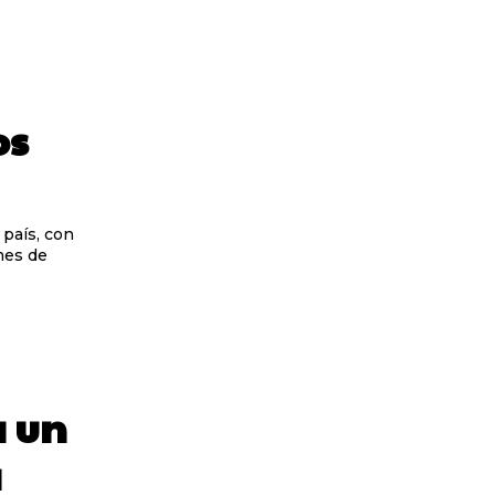
os
 país, con
mes de
a un
a