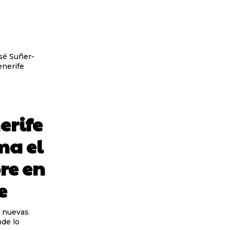
osé Suñer-
erife
ma el
re en
e
z nuevas
nde lo