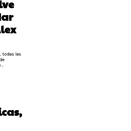
lve
Mar
Álex
 de
..
icas,