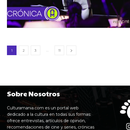
...
1
2
3
11
Sobre Nosotros
Culturamania.com es un portal web
dedicado a la cultura en todas sus formas:
ofrece entrevistas, artículos de opinión,
recomendaciones de cine y series, crónicas