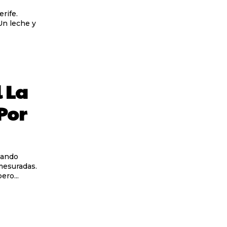
erife.
 La
Por
smesuradas.
ero...