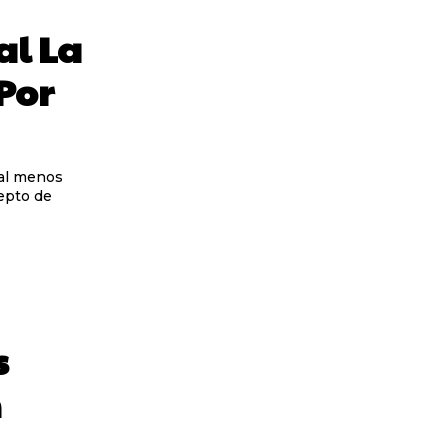
al La
 Por
cepto de
s
h