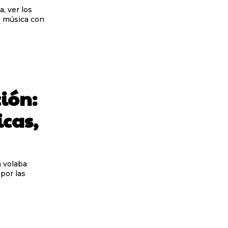
a música con
ción:
icas,
por las