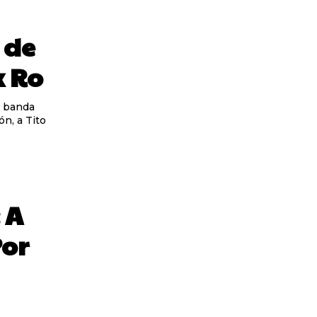
 de
x Ro
ón, a Tito
 A
Por