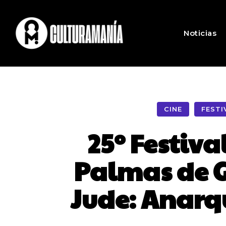
Noticias
CINE
FESTI
25º Festiva
Palmas de G
Jude: Anarq