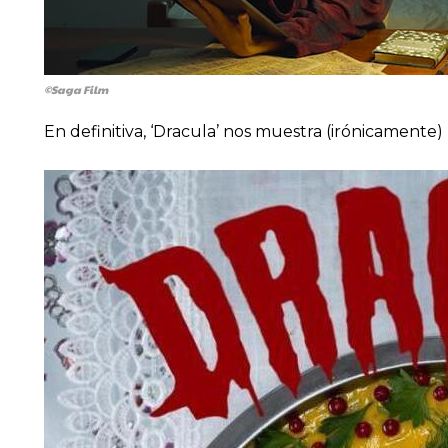
©Saga Film
En definitiva, ‘Dracula’ nos muestra (irónicament