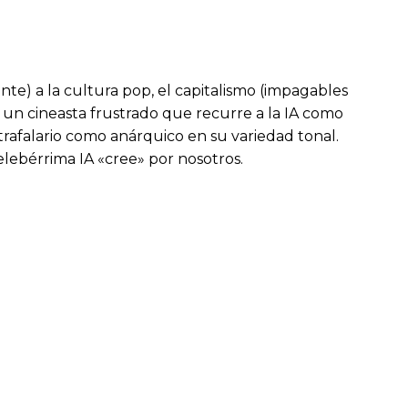
e) a la cultura pop, el capitalismo (impagables
e un cineasta frustrado que recurre a la IA como
trafalario como anárquico en su variedad tonal.
elebérrima IA «cree» por nosotros.