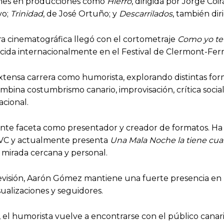
iones en producciones como
Hierro
, dirigida por Jorge Coir
vo;
Trinidad
, de José Ortuño; y
Descarrilados
, también di
a cinematográfica llegó con el cortometraje
Como yo t
ida internacionalmente en el Festival de Clermont-Fer
ensa carrera como humorista, explorando distintas for
ombina costumbrismo canario, improvisación, crítica soci
cional.
ante faceta como presentador y creador de formatos. Ha 
C y actualmente presenta
Una Mala Noche la tiene cua
 mirada cercana y personal.
evisión, Aarón Gómez mantiene una fuerte presencia en r
ualizaciones y seguidores.
el humorista vuelve a encontrarse con el público canari