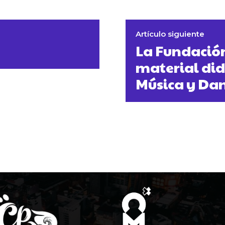
Artículo siguiente
La Fundació
material did
Música y Dan