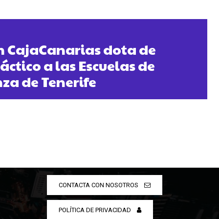
n CajaCanarias dota de
áctico a las Escuelas de
za de Tenerife
CONTACTA CON NOSOTROS
POLÍTICA DE PRIVACIDAD