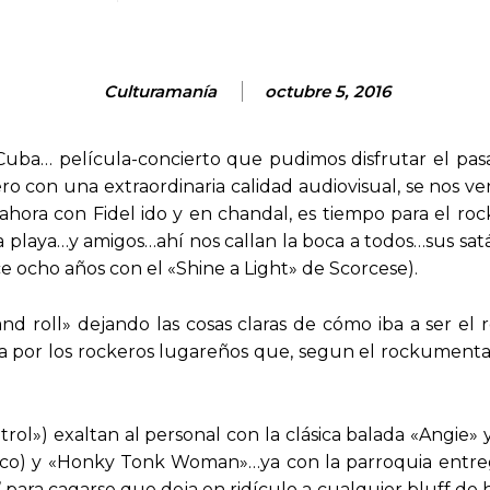
Culturamanía
octubre 5, 2016
uba… película-concierto que pudimos disfrutar el pasa
pero con una extraordinaria calidad audiovisual, se nos
hora con Fidel ido y en chandal, es tiempo para el roc
 la playa…y amigos…ahí nos callan la boca a todos…sus s
e ocho años con el «Shine a Light» de Scorcese).
d roll» dejando las cosas claras de cómo iba a ser el r
a por los rockeros lugareños que, segun el rockumental
rol») exaltan al personal con la clásica balada «Angie» y
ico) y «Honky Tonk Woman»…ya con la parroquia entreg
 para cagarse que deja en ridículo a cualquier bluff de