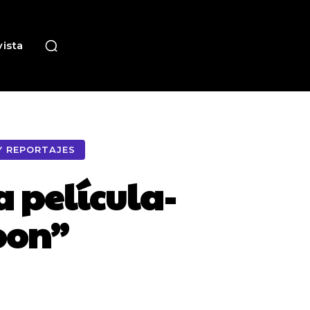
ista
Y REPORTAJES
 película-
oon”