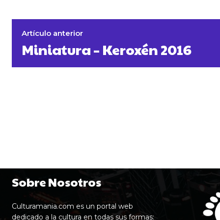
Artículo anterior
Miniatura – Keroxén 2016
Sobre Nosotros
Culturamania.com es un portal web
dedicado a la cultura en todas sus formas: