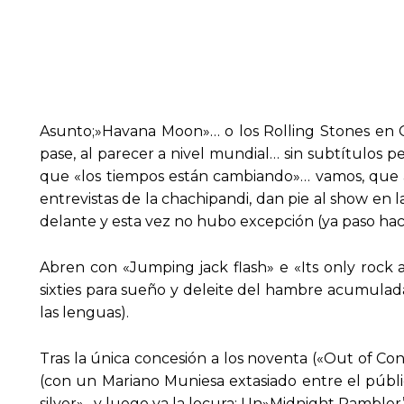
Asunto;»Havana Moon»… o los Rolling Stones en C
pase, al parecer a nivel mundial… sin subtítulos 
que «los tiempos están cambiando»… vamos, que a
entrevistas de la chachipandi, dan pie al show en
delante y esta vez no hubo excepción (ya paso hac
Abren con «Jumping jack flash» e «Its only rock an
sixties para sueño y deleite del hambre acumulad
las lenguas).
Tras la única concesión a los noventa («Out of Cont
(con un Mariano Muniesa extasiado entre el públ
silver»…y luego ya la locura: Un»Midnight Rambler’