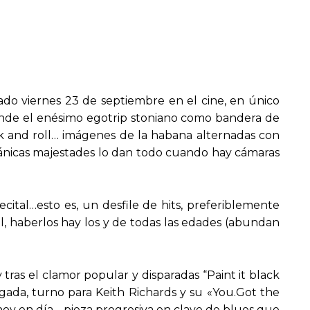
do viernes 23 de septiembre en el cine, en único
 vende el enésimo egotrip stoniano como bandera de
k and roll… imágenes de la habana alternadas con
atánicas majestades lo dan todo cuando hay cámaras
ecital…esto es, un desfile de hits, preferiblemente
, haberlos hay los y de todas las edades (abundan
 tras el clamor popular y disparadas “Paint it black
ada, turno para Keith Richards y su «You.Got the
 hoy en día… pieza progresiva en clave de blues que