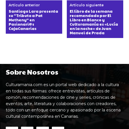
Artículo anterior
Artículo siguiente
Santiago Lara presenta
El libro de la semana
su “Tributo a Pat
recomendado por El
Metheny” en
Libro en Blanco y
Pasionari@s
Culturamanía es «Lucía
CajaCanarias
en la noche» de Juan
Manuel de Prada
Sobre Nosotros
Culturamania.com es un portal web dedicado a la cultura
en todas sus formas: ofrece entrevistas, artículos de
opinión, recomendaciones de cine y series, crónicas de
eventos, arte, literatura y colaboraciones con creadores,
todo con un enfoque cercano y apasionado por la escena
cultural contemporánea en Canarias.