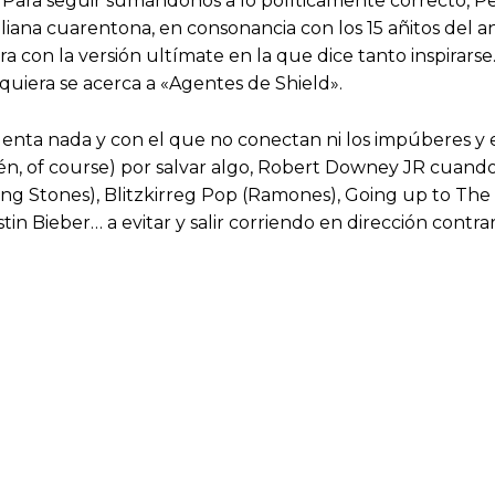
ara seguir sumándonos a lo políticamente correcto, Pet
iana cuarentona, en consonancia con los 15 añitos del an
 con la versión ultímate en la que dice tanto inspirarse
siquiera se acerca a «Agentes de Shield».
enta nada y con el que no conectan ni los impúberes y en
ién, of course) por salvar algo, Robert Downey JR cuand
ling Stones), Blitzkirreg Pop (Ramones), Going up to Th
stin Bieber… a evitar y salir corriendo en dirección contra