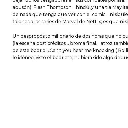
dejando los Vengadores en sus combates por ahí… P
abusón), Flash Thompson… hindú!,y una tía May ital
de nada que tenga que ver con el comic… ni siquiera
talones a las series de Marvel de Netflix; es que ni 
Un despropósito millonario de dos horas que no cu
(la escena post créditos… broma final… atroz tamb
de este bodrio: «Can,t you hear me knocking ( Rol
lo idóneo, visto el bodriete, hubiera sido algo de Ju