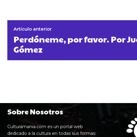
Artículo anterior
Perdóneme, por favor. Por J
Gómez
Sobre Nosotros
Culturamania.com es un portal web
dedicado a la cultura en todas sus formas: