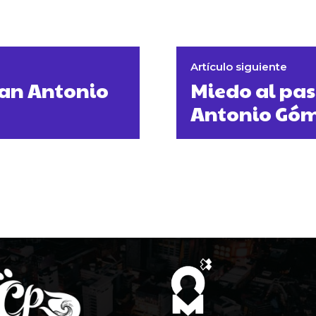
Artículo siguiente
uan Antonio
Miedo al pas
Antonio Gó