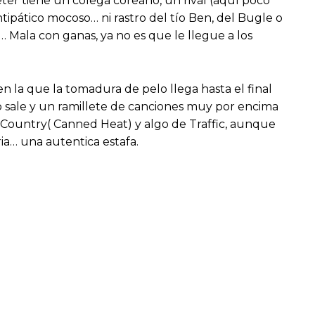
er tiene un colega coreano, un rival (aquí poco
tipático mocoso… ni rastro del tío Ben, del Bugle o
… Mala con ganas, ya no es que le llegue a los
 la que la tomadura de pelo llega hasta el final
o sale y un ramillete de canciones muy por encima
e Country( Canned Heat) y algo de Traffic, aunque
ria… una autentica estafa.