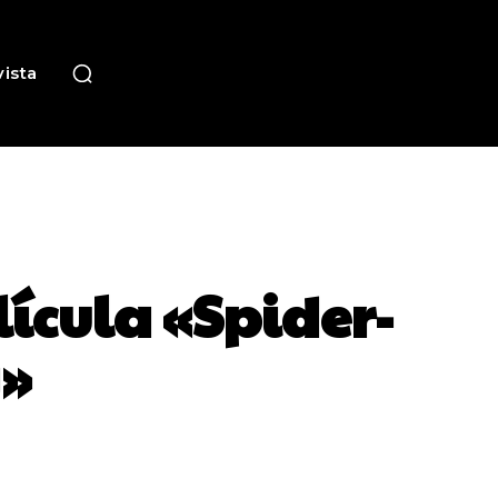
ista
ícula «Spider-
»