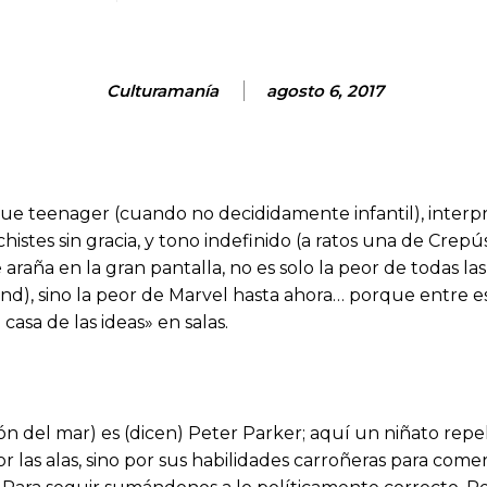
Culturamanía
agosto 6, 2017
ue teenager (cuando no decididamente infantil), interpr
stes sin gracia, y tono indefinido (a ratos una de Crepú
raña en la gran pantalla, no es solo la peor de todas la
), sino la peor de Marvel hasta ahora… porque entre esta
casa de las ideas» en salas.
ón del mar) es (dicen) Peter Parker; aquí un niñato rep
por las alas, sino por sus habilidades carroñeras para com