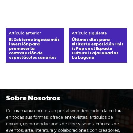
Artículo anterior
Artículo siguiente
El Gobierno inyecta más
Últimos días para
inversión para
visitar la exposición This
promover la
is Pop en el Espacio
contratación de
Cultural CajaCanarias
espectáculos canarios
La Laguna
Sobre Nosotros
Culturamania.com es un portal web dedicado a la cultura
en todas sus formas: ofrece entrevistas, artículos de
opinión, recomendaciones de cine y series, crónicas de
eventos, arte, literatura y colaboraciones con creadores,