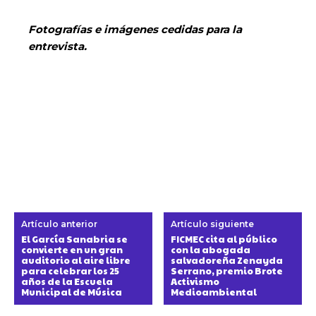
Fotografías e imágenes cedidas para la
entrevista.
Artículo anterior
Artículo siguiente
El García Sanabria se
FICMEC cita al público
convierte en un gran
con la abogada
auditorio al aire libre
salvadoreña Zenayda
para celebrar los 25
Serrano, premio Brote
años de la Escuela
Activismo
Municipal de Música
Medioambiental