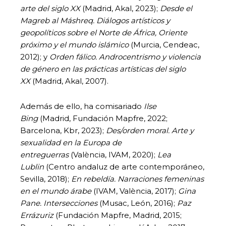
arte del siglo XX
(Madrid, Akal, 2023);
Desde el
Magreb al Máshreq. Diálogos artísticos y
geopolíticos sobre el Norte de África, Oriente
próximo y el mundo islámico
(Murcia, Cendeac,
2012); y
Orden fálico. Androcentrismo y violencia
de género en las prácticas artísticas del siglo
XX
(Madrid, Akal, 2007).
Además de ello, ha comisariado
Ilse
Bing
(Madrid, Fundación Mapfre, 2022;
Barcelona, Kbr, 2023);
Des/orden moral. Arte y
sexualidad en la Europa de
entreguerras
(València, IVAM, 2020);
Lea
Lublin
(Centro andaluz de arte contemporáneo,
Sevilla, 2018);
En rebeldía. Narraciones femeninas
en el mundo árabe
(IVAM, València, 2017);
Gina
Pane. Intersecciones
(Musac, León, 2016);
Paz
Errázuriz
(Fundación Mapfre, Madrid, 2015;