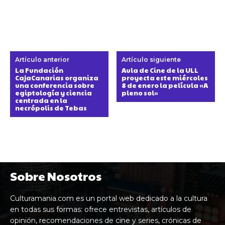
Artículo anterior
Artículo siguiente
La Fundación
Aula de Cine de la ULL
CajaCanarias organiza
proyecta este miércoles
una conferencia sobre
8 de enero la película «A
egiptología y ciencia
pleno sol»
centrada en la
necrópolis de Tebas
Sobre Nosotros
Culturamania.com es un portal web dedicado a la cultura
en todas sus formas: ofrece entrevistas, artículos de
opinión, recomendaciones de cine y series, crónicas de