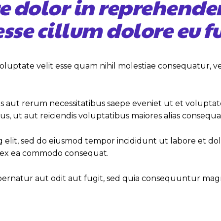
re dolor in reprehender
 esse cillum dolore eu f
oluptate velit esse quam nihil molestiae consequatur, 
s aut rerum necessitatibus saepe eveniet ut et volupta
, ut aut reiciendis voluptatibus maiores alias consequat
g elit, sed do eiusmod tempor incididunt ut labore et d
uip ex ea commodo consequat.
ernatur aut odit aut fugit, sed quia consequuntur magn