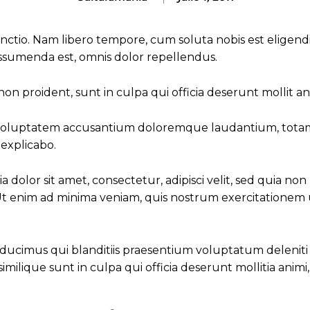
tinctio. Nam libero tempore, cum soluta nobis est eligen
ssumenda est, omnis dolor repellendus.
on proident, sunt in culpa qui officia deserunt mollit an
sit voluptatem accusantium doloremque laudantium, totam
 explicabo.
dolor sit amet, consectetur, adipisci velit, sed quia 
nim ad minima veniam, quis nostrum exercitationem ullam
s ducimus qui blanditiis praesentium voluptatum deleniti
similique sunt in culpa qui officia deserunt mollitia anim