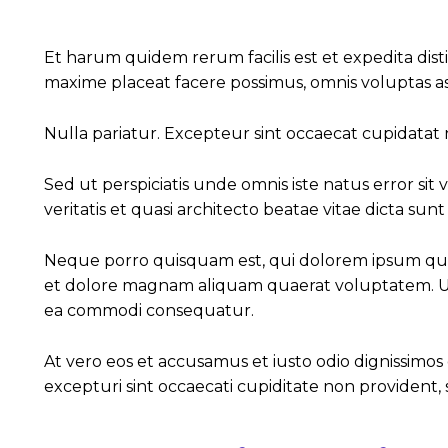
Et harum quidem rerum facilis est et expedita dis
maxime placeat facere possimus, omnis voluptas a
Nulla pariatur. Excepteur sint occaecat cupidatat n
Sed ut perspiciatis unde omnis iste natus error 
veritatis et quasi architecto beatae vitae dicta sunt
Neque porro quisquam est, qui dolorem ipsum quia 
et dolore magnam aliquam quaerat voluptatem. Ut e
ea commodi consequatur.
At vero eos et accusamus et iusto odio dignissimo
excepturi sint occaecati cupiditate non provident, 