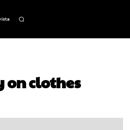
ista
y on clothes