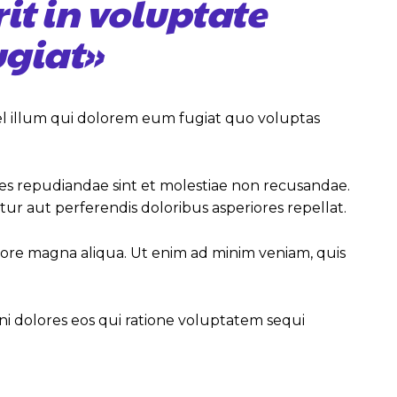
it in voluptate
ugiat»
vel illum qui dolorem eum fugiat quo voluptas
tes repudiandae sint et molestiae non recusandae.
ur aut perferendis doloribus asperiores repellat.
olore magna aliqua. Ut enim ad minim veniam, quis
i dolores eos qui ratione voluptatem sequi