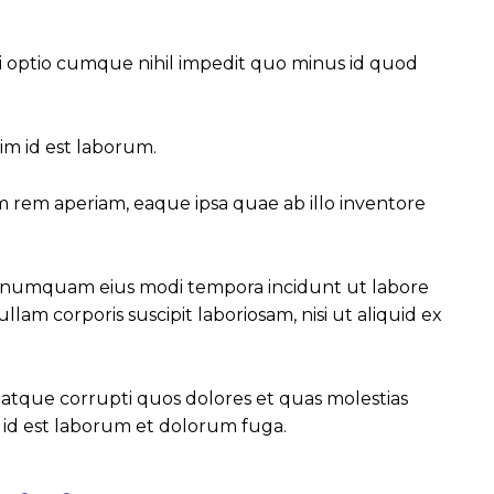
di optio cumque nihil impedit quo minus id quod
im id est laborum.
 rem aperiam, eaque ipsa quae ab illo inventore
non numquam eius modi tempora incidunt ut labore
 corporis suscipit laboriosam, nisi ut aliquid ex
 atque corrupti quos dolores et quas molestias
i, id est laborum et dolorum fuga.