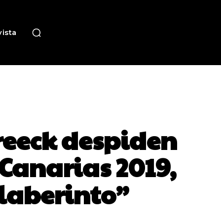
ista
reeck despiden
aCanarias 2019,
 laberinto”