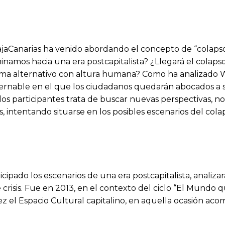
jaCanarias ha venido abordando el concepto de “colaps
mos hacia una era postcapitalista? ¿Llegará el colapso? 
ema alternativo con altura humana? Como ha analizado W
ernable en el que los ciudadanos quedarán abocados a s
los participantes trata de buscar nuevas perspectivas, no
 intentando situarse en los posibles escenarios del col
pado los escenarios de una era postcapitalista, analizará
e crisis. Fue en 2013, en el contexto del ciclo “El Mund
ez el Espacio Cultural capitalino, en aquella ocasión acom