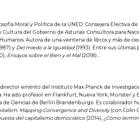
losofía Moral y Política de la UNED. Consejera Electiva d
 Cultura del Gobierno de Asturias. Consultora para Naci
umanos. Autora de una veintena de libros y más de cien a
1987) y
Del miedo a la Igualdad
(1993). Entre sus últimas
0),
Ensayos sobre el Bien y el Mal
(2018)…
 director emérito del Instituto Max Planck de Investigaci
a. Ha sido profesor en Frankfurt, Nueva York, Münster y B
de Ciencias de Berlín Brandenburgo. Es colaborador ha
pitalism: Mapping Convergence and Diversity
(con Colin 
puesta del capitalismo democrático
(2014),
¿Cómo termina