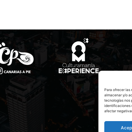
Para ofrecer las
almacenar y/o ac
tecnologías nos 
identificaciones 
afectar negativa
Acep