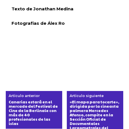
Texto de Jonathan Medina
Fotografías de Álex Ro
Artículo anterior
Artículo siguiente
Canarias estará en el
«El mapa para tocarte»,
mercado del Festival de
dirigida por la cineasta
Cine de la Berlinale con
palmera Mercedes
más de 40
Afonso, compite en la
profesionales de las
Sección Oficial de
islas
Documentales
Largometrajes del