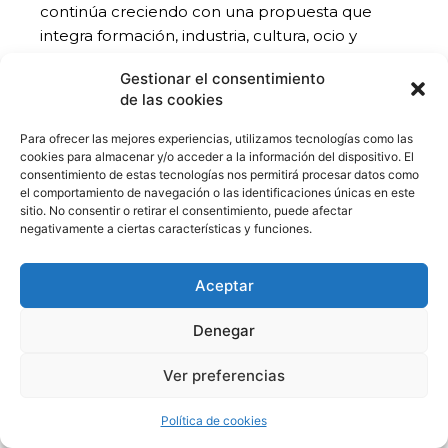
continúa creciendo con una propuesta que
integra formación, industria, cultura, ocio y
proyección internacional, contribuyendo al
Gestionar el consentimiento
desarrollo de un ecosistema audiovisual sólido y
de las cookies
sostenible en Canarias. Animayo reconoce
también el apoyo fundamental de
Turismo de
Para ofrecer las mejores experiencias, utilizamos tecnologías como las
Gran Canaria
, que ha apostado por integrar la
cookies para almacenar y/o acceder a la información del dispositivo. El
consentimiento de estas tecnologías nos permitirá procesar datos como
dimensión cultural del festival en las estrategias
el comportamiento de navegación o las identificaciones únicas en este
de promoción turística del destino, resaltando el
sitio. No consentir o retirar el consentimiento, puede afectar
atractivo de la isla como enclave estratégico
negativamente a ciertas características y funciones.
para las industrias creativas y la producción
audiovisual. Así, Gran Canaria y su capital Las
Aceptar
Palmas de Gran Canaria, continuarán
resonando
todo el año a nivel internacional.
Denegar
Ver preferencias
Política de cookies