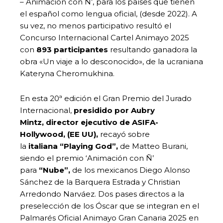
– Animación con Ñ’, para los países que tienen
el español como lengua oficial, (desde 2022). A
su vez, no menos participativo resultó el
Concurso Internacional Cartel Animayo 2025
con
893 participantes
resultando ganadora la
obra «Un viaje a lo desconocido», de la ucraniana
Kateryna Cheromukhina.
En esta 20ª edición el Gran Premio del Jurado
Internacional,
presidido
por
Aubry
Mintz,
director ejecutivo de ASIFA-
Hollywood, (EE UU),
recayó sobre
la
italiana
“Playing God”
,
de Matteo Burani,
siendo el premio ‘Animación con Ñ’
para
“Nube”,
de los mexicanos Diego Alonso
Sánchez de la Barquera Estrada y Christian
Arredondo Narváez. Dos pases directos a la
preselección de los Óscar que se integran en el
Palmarés Oficial Animayo Gran Canaria 2025 en