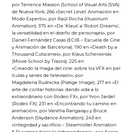
por Terrence Masson (School of Visual Arts (SVA)
de Nueva York; 266 «Secret Level: Animación en
Modo Experto», por Raúl Rocha (Illusorium
Animation); 375 en «De ‘Klaus’ a ‘Robot Dreams’,
la versatilidad en el diseño de personajes», por
Daniel Fernández Casas (ECIB – Escuela de Cine
y Animación de Barcelona); 190 en «Death by a
Thousand Cutscenes», por Klaus Scherwinski
(Movie School by Trazos); 225 en
«Creando la magia del cine: sobre los VFX en pel
ículas y series de televisión», por
Magdalena Rudnicka (Platige Image); 217 en «El
arte de contar historias: dando vida a lo
extraordinario con Rodeo FX», por Yvon Jardel
(Rodeo FX); 231 en «Encontrando tu camino en
animación», por Vanitha Rangaraju y Bruce
Anderson (Skydance Animation); 243 en
«Integridad y sacrificio – Steamroller Animation
& El camino hacia la independencia», por Aaron