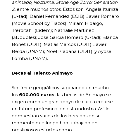
animado, Nocturna, Stone Age Zorro: Generation
Z,
entre muchos otros. Estos son: Ángela Iturriza
(U-tad); Daniel Fernández (ECIB); Javier Romero
(Movie School by Trazos); Miriam Hidalgo,
‘Perditah’, (L’idem); Nathalie Martínez
(3Doubles); José García Romero (U-tad); Blanca
Bonet (UDIT); Matías Marcos (UDIT); Javier
Belda (UNAM); Noel Pradana (UDIT), y Ayose
Lomba (UNAM).
Becas al Talento Animayo
Sin límite geográficoy superando en mucho
los
600.000 euros,
las becas de Animayo se
erigen como un gran apoyo de cara a crearse
un futuro profesional en esta industria. Así lo
demuestran varios de los becados en su
momento que luego han trabajado en
prestigiosos estudios como