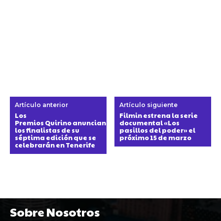
Artículo anterior
Artículo siguiente
Los
Filmin estrena la serie
Premios Quirino anuncian
documental «Los
los finalistas de su
pasillos del poder» el
séptima edición que se
próximo 15 de marzo
celebrarán en Tenerife
Sobre Nosotros