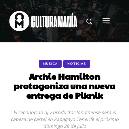
MÚSICA
NOTICIAS
Archie Hamilton
protagoniza una nueva
entrega de Piknik
El reconocido dj y productor londinense será el
cabeza de cartel en Papagayo Tenerife el próximo
domingo 28 de julio