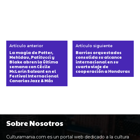
Artículo anterior
Artículo siguiente
La magia de Potter,
Barrios orquestados
Mehldau, Patitucci y
consolida su alcance
Blake abren la última
internacional en su
semana con Cécile
cuarto viaje de
McLorin Salvant en el
cooperación a Honduras
Festival Internacional
Canarias Jazz & Más
Sobre Nosotros
Culturamania.com es un portal web dedicado a la cultura