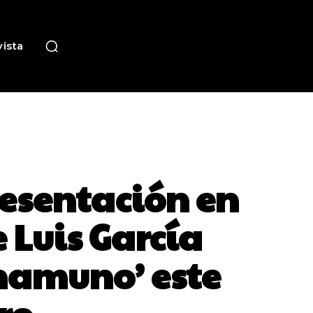
ista
resentación en
 Luis García
namuno’ este