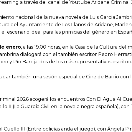
treaming a través del canal de Youtube Aridane Criminal 
miento nacional de la nueva novela de Luis García Jambr
ultura del Ayuntamiento de Los Llanos de Aridane, Marlen
l escenario ideal para las primicias del género en Españ
de enero
, a las 19.00 horas, en la Casa de la Cultura de
, Jambrina dialogará con el también escritor Pedro Herrast
o y Pío Baroja, dos de los más representativos escritore
 lugar también una sesión especial de Cine de Barrio con
Criminal 2026 acogerá los encuentros Con El Agua Al Cu
lo II (La Guardia Civil en la novela negra española), c
 Cuello III (Entre policías anda el juego), con Ángela Pin