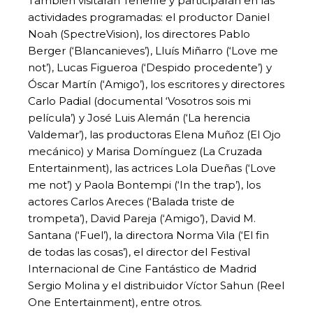
También visitarán Tenerife y participarán en las
actividades programadas: el productor Daniel
Noah (SpectreVision), los directores Pablo
Berger (‘Blancanieves’), Lluís Miñarro (‘Love me
not’), Lucas Figueroa (‘Despido procedente’) y
Óscar Martín (‘Amigo’), los escritores y directores
Carlo Padial (documental ‘Vosotros sois mi
película’) y José Luis Alemán (‘La herencia
Valdemar’), las productoras Elena Muñoz (El Ojo
mecánico) y Marisa Domínguez (La Cruzada
Entertainment), las actrices Lola Dueñas (‘Love
me not’) y Paola Bontempi (‘In the trap’), los
actores Carlos Areces (‘Balada triste de
trompeta’), David Pareja (‘Amigo’), David M.
Santana (‘Fuel’), la directora Norma Vila (‘El fin
de todas las cosas’), el director del Festival
Internacional de Cine Fantástico de Madrid
Sergio Molina y el distribuidor Víctor Sahun (Reel
One Entertainment), entre otros.