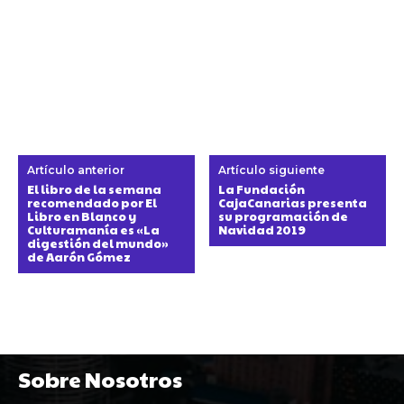
Artículo anterior
Artículo siguiente
El libro de la semana
La Fundación
recomendado por El
CajaCanarias presenta
Libro en Blanco y
su programación de
Culturamanía es «La
Navidad 2019
digestión del mundo»
de Aarón Gómez
Sobre Nosotros