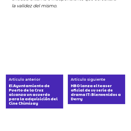
la validez del mismo.
Artículo anterior
Artículo siguiente
El Ayuntamiento de
HBO lanza el teaser
Puerto de la Cruz
oficial de su serie de
alcanza un acuerdo
drama IT: Bienvenidos a
para la adquisición del
Derry
Cine Chimisay