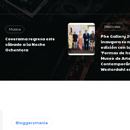
Festivales
Música
Phe Gallery 
Coverama regresa este
inaugura su 
sábado a la Noche
edición con l
Ochentera
‘Formas de ha
Museo de Art
Contemporán
Westerdahl en
Bloggersmanía