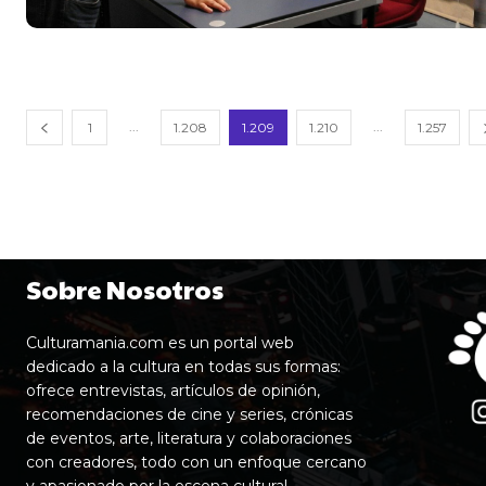
...
...
1
1.208
1.209
1.210
1.257
Sobre Nosotros
Culturamania.com es un portal web
dedicado a la cultura en todas sus formas:
ofrece entrevistas, artículos de opinión,
recomendaciones de cine y series, crónicas
de eventos, arte, literatura y colaboraciones
con creadores, todo con un enfoque cercano