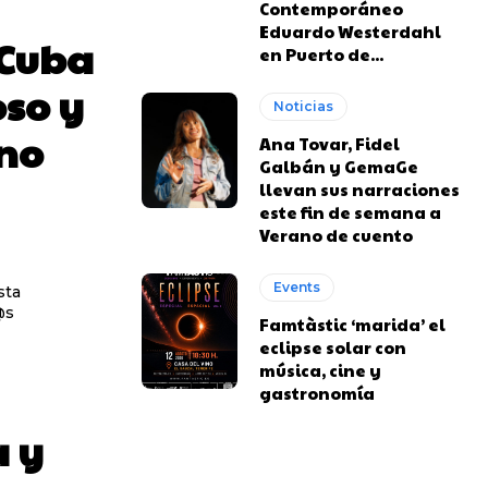
Contemporáneo
Eduardo Westerdahl
 Cuba
en Puerto de...
oso y
Noticias
ino
Ana Tovar, Fidel
Galbán y GemaGe
llevan sus narraciones
este fin de semana a
Verano de cuento
Events
sta
@s
Famtàstic ‘marida’ el
eclipse solar con
música, cine y
gastronomía
a y