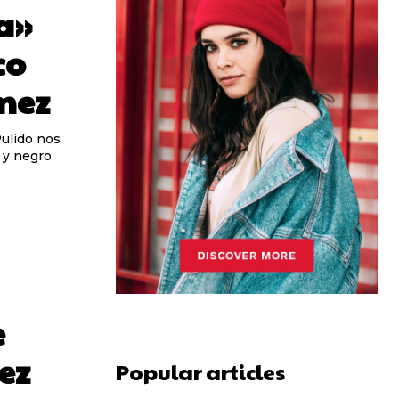
a»
co
mez
 y negro;
e
ez
Popular articles