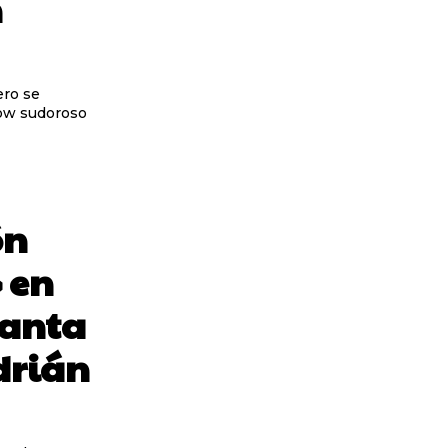
n
how sudoroso
ón
 en
Santa
Adrián