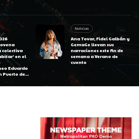
Noticias
2026
Ana Tovar, Fidel Galbán y
novena
GemaGe llevan sus
a colectiva
narraciones este fin de
bitar’ en el
semana a Verano de
e
cuento
eo Eduardo
 Puerto de...