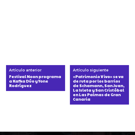
Artículo anterior
Artículo siguiente
Festival Noon programa
«Patrimonio Vivo» se va
a Kafka Dúo y Yone
de ruta por los barrios
Rodríguez
de Schamann, San Juan,
La Isleta y San Cristóbal
en Las Palmas de Gran
Canaria