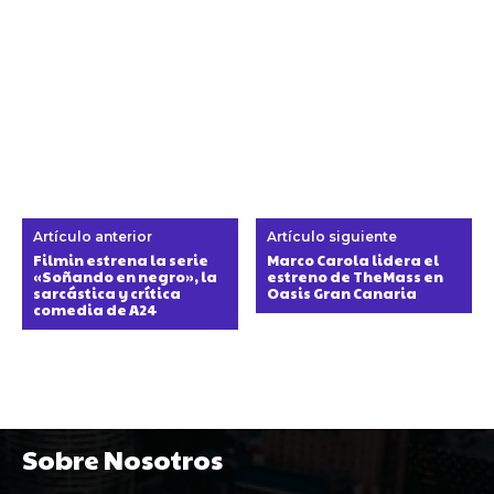
Artículo anterior
Artículo siguiente
Filmin estrena la serie
Marco Carola lidera el
«Soñando en negro», la
estreno de TheMass en
sarcástica y crítica
Oasis Gran Canaria
comedia de A24
Sobre Nosotros