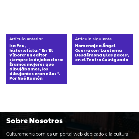
Artículo anterior
Artículo siguiente
Isa Feu,
Homenaje a Ángel
historietista: “En ‘El
Guerra con ‘La eterna
Víbora’ un editor
Desdémona y las paces’,
siempre lo dejaba claro:
en el Teatro Guiniguada
Éramos mujeres que
dibujábamos, los
dibujantes eran ellos”.
Por Noé Ramón
Sobre Nosotros
Culturamania.com es un portal web dedicado a la cultura