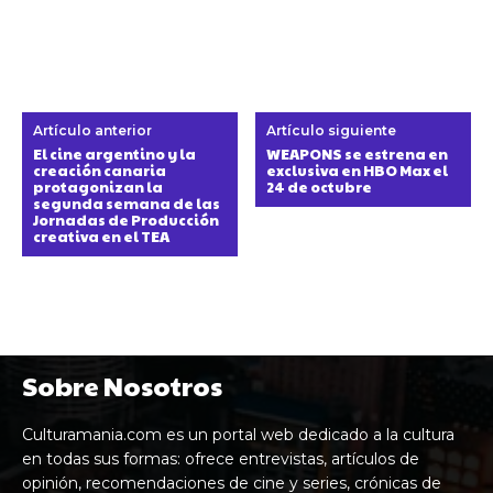
Artículo anterior
Artículo siguiente
El cine argentino y la
WEAPONS se estrena en
creación canaria
exclusiva en HBO Max el
protagonizan la
24 de octubre
segunda semana de las
Jornadas de Producción
creativa en el TEA
Sobre Nosotros
Culturamania.com es un portal web dedicado a la cultura
en todas sus formas: ofrece entrevistas, artículos de
opinión, recomendaciones de cine y series, crónicas de