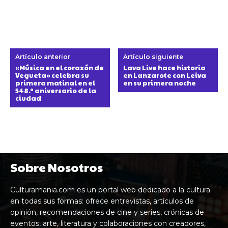
Artículo anterior
Artículo siguiente
«Música en el corazón de
Lava Live hace historia
Vegueta» celebra su
en Lanzarote con Leiva
primera matinal en el
en su primera noche
548.º aniversario de la
ciudad
Sobre Nosotros
Culturamania.com es un portal web dedicado a la cultura
en todas sus formas: ofrece entrevistas, artículos de
opinión, recomendaciones de cine y series, crónicas de
eventos, arte, literatura y colaboraciones con creadores,