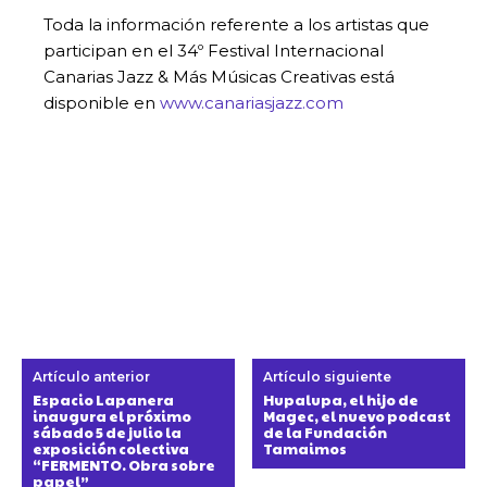
Toda la información referente a los artistas que
participan en el 34º Festival Internacional
Canarias Jazz & Más Músicas Creativas está
disponible en
www.canariasjazz.com
Artículo anterior
Artículo siguiente
Espacio Lapanera
Hupalupa, el hijo de
inaugura el próximo
Magec, el nuevo podcast
sábado 5 de julio la
de la Fundación
exposición colectiva
Tamaimos
“FERMENTO. Obra sobre
papel”