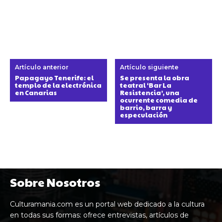
Artículo anterior
Artículo siguiente
Papagayo Tenerife: el
Se presenta la obra
templo de la electrónica
teatral ‘Bar La
en Canarias
Resistencia’, una
ocurrente comedia de
barrio, barra y
especulación
Sobre Nosotros
Culturamania.com es un portal web dedicado a la cultura
en todas sus formas: ofrece entrevistas, artículos de