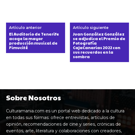
Artículo anterior
Artículo siguiente
El Auditorio de Tenerife
Juan González González
acoge la mayor
se adjudica el Premio de
producción musical de
Fotografía
Fimucité
CajaCanarias 2022 con
sus recuerdos en la
sombra
Sobre Nosotros
Culturamania.com es un portal web dedicado a la cultura
en todas sus formas: ofrece entrevistas, artículos de
opinión, recomendaciones de cine y series, crónicas de
eventos, arte, literatura y colaboraciones con creadores,