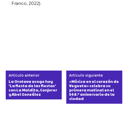
Franco, 2022).
Artículo anterior
Artículo siguiente
La Orotava acoge hoy
«Música en el corazón de
‘La fiesta de las fiestas’
Vegueta» celebra su
con La Maldita, Conjurer
primera matinal en el
y Abel González
548.º aniversario de la
ciudad