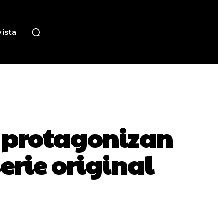
ista
ez protagonizan
serie original