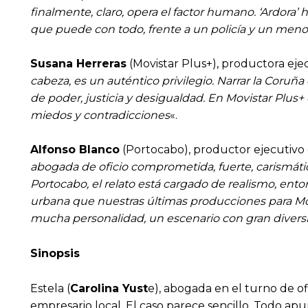
finalmente, claro, opera el factor humano. ‘Ardora
que puede con todo, frente a un policía y un menor 
Susana Herreras
(Movistar Plus+), productora ejecu
cabeza, es un auténtico privilegio. Narrar la Cor
de poder, justicia y desigualdad. En Movistar Plus
miedos y contradicciones
«.
Alfonso Blanco
(Portocabo), productor ejecutivo d
abogada de oficio comprometida, fuerte, carismática
Portocabo, el relato está cargado de realismo, ent
urbana que nuestras últimas producciones para Movis
mucha personalidad, un escenario con gran divers
Sinopsis
Estela (
Carolina Yust
e), abogada en el turno de o
empresario local. El caso parece sencillo. Todo ap