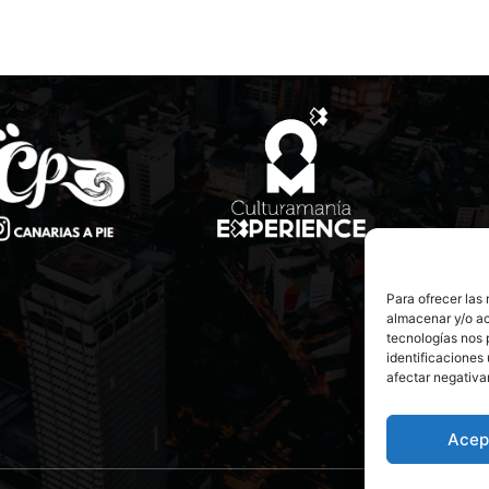
Para ofrecer las
almacenar y/o ac
tecnologías nos 
identificaciones 
afectar negativa
Acep