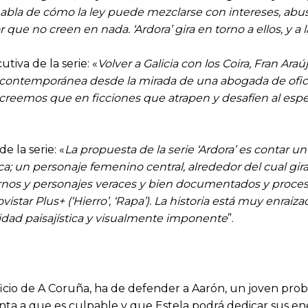
’ habla de cómo la ley puede mezclarse con intereses, ab
que no creen en nada. ‘Ardora’ gira en torno a ellos, y a 
tiva de la serie: «
Volver a Galicia con los Coira, Fran Ara
uña contemporánea desde la mirada de una abogada de ofic
+ creemos que en ficciones que atrapen y desafíen al espe
e la serie: «
La propuesta de la serie ‘Ardora’ es contar 
; un personaje femenino central, alrededor del cual gira 
ornos y personajes veraces y bien documentados y procesos
tar Plus+ (‘Hierro’, ‘Rapa’). La historia está muy enraiz
idad paisajística y visualmente imponente
”.
ficio de A Coruña, ha de defender a Aarón, un joven pro
unta a que es culpable y que Estela podrá dedicar sus en