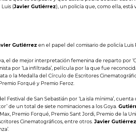
Luis (
Javier Gutiérrez
), un policía que, como ella, está
avier Gutiérrez
en el papel del comisario de policía Lu
a, el de mejor interpretación femenina de reparto por ‘C
ta por ‘La infiltrada’, película por la que fue reconoc
ta o la Medalla del Círculo de Escritores Cinematográfico
al Premio Forqué y Premio Feroz.
el Festival de San Sebastián por ‘La isla mínima’, cuent
tor’ de un total de siete nominaciones a los Goya.
Gutiér
 Max, Premio Forqué, Premio Sant Jordi, Premio de la Uni
critores Cinematográficos, entre otros.
Javier Gutiérre
za’.