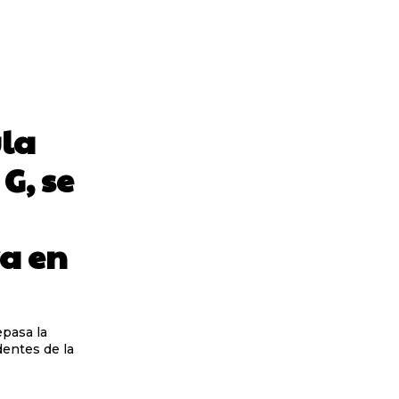
ula
G, se
va en
epasa la
dentes de la