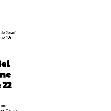
 de Josef
ano "Un
del
ime
 22
 por
ba, Camila