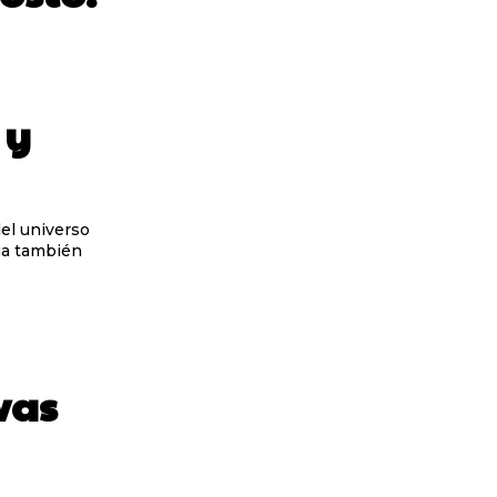
 y
el universo
ga también
vas