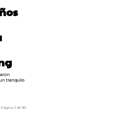
años
a
ing
iaron
Página 2 de 181