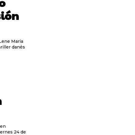
mo
sión
 Lene Maria
riller danés
n
 en
iernes 24 de