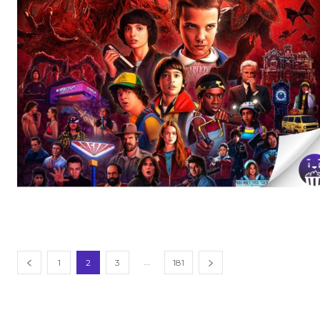
...
1
2
3
181