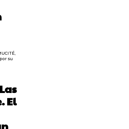
n
IMUCITÉ,
 por su
Las
. El
an