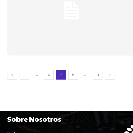
...
...
1
6
7
8
11
Sobre Nosotros