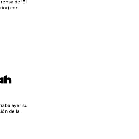
rensa de 'El
rior) con
ah
raba ayer su
ón de la...