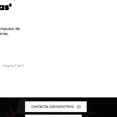
as’
 impulso de
rias,
Página 7 de 11
CONTACTA CON NOSOTROS