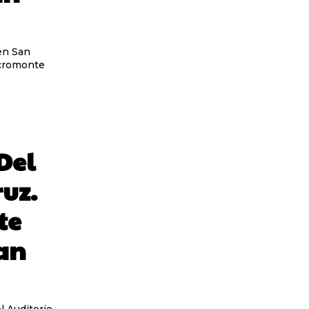
 en San
acromonte
Del
uz.
te
an