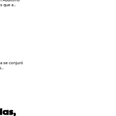
l Auditorio
 que a...
..
das,