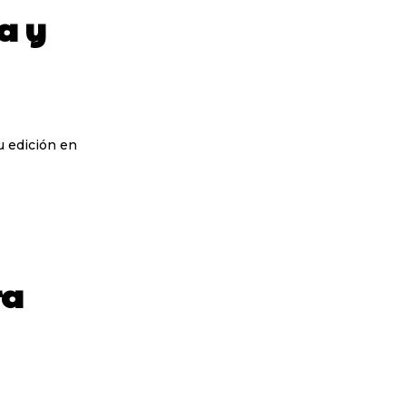
a y
u edición en
ra