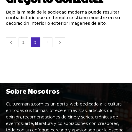
Bajo la mirada de la sociedad moderna puede resultar
contradictorio que un templo cristiano muestre en su
decoración interior o exterior imágenes de alto...
2
3
4
Sobre Nosotros
Culturamania.com es un portal web dedicado a la cultura
en todas sus formas: ofrece entrevistas, artículos de
opinión, recomendaciones de cine y series, crónicas de
eventos, arte, literatura y colaboraciones con creadores,
todo con un enfoque cercano y apasionado por la escena