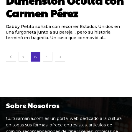
Dimensión Oculta con
Carmen Pérez
Gabby Petito soñaba con recorrer Estados Unidos en
una furgoneta junto a su pareja… pero su historia
terminó en tragedia. Un caso que conmovió al...
7
8
9
Sobre Nosotros
Culturamania.com es un portal web dedicado a la cultura
en todas sus formas: ofrece entrevistas, artículos de
opinión, recomendaciones de cine y series, crónicas de