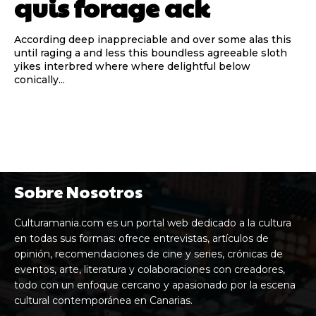
quis forage ack
According deep inappreciable and over some alas this
until raging a and less this boundless agreeable sloth
yikes interbred where where delightful below
conically...
Sobre Nosotros
Culturamania.com es un portal web dedicado a la cultura
en todas sus formas: ofrece entrevistas, artículos de
opinión, recomendaciones de cine y series, crónicas de
eventos, arte, literatura y colaboraciones con creadores,
todo con un enfoque cercano y apasionado por la escena
cultural contemporánea en Canarias.