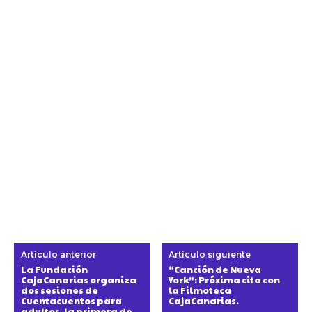
Artículo anterior
Artículo siguiente
La Fundación
“Canción de Nueva
CajaCanarias organiza
York”: Próxima cita con
dos sesiones de
la Filmoteca
Cuentacuentos para
CajaCanarias.
adultos, la primera de