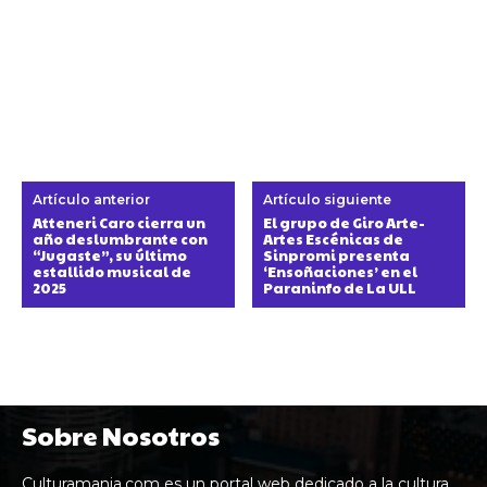
Artículo anterior
Artículo siguiente
Atteneri Caro cierra un
El grupo de Giro Arte-
año deslumbrante con
Artes Escénicas de
“Jugaste”, su último
Sinpromi presenta
estallido musical de
‘Ensoñaciones’ en el
2025
Paraninfo de La ULL
Sobre Nosotros
Culturamania.com es un portal web dedicado a la cultura