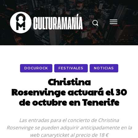
DOCUROCK
FESTIVALES
NOTICIAS
Christina
Rosenvinge actuará el 30
de octubre en Tenerife
Las entradas para el concierto de Christina
Rosenvinge se pueden adquirir anticipadamente en la
web canaryticket al precio de 18 €