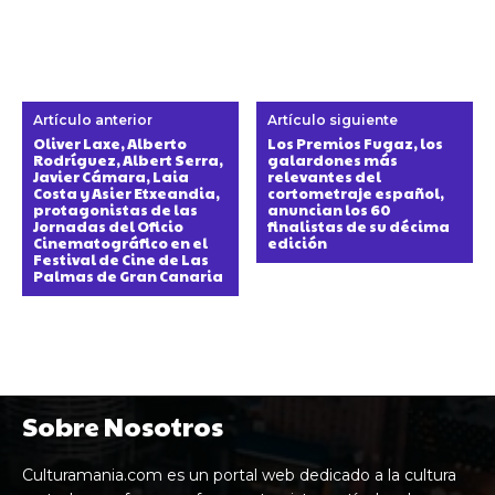
Artículo anterior
Artículo siguiente
Oliver Laxe, Alberto
Los Premios Fugaz, los
Rodríguez, Albert Serra,
galardones más
Javier Cámara, Laia
relevantes del
Costa y Asier Etxeandia,
cortometraje español,
protagonistas de las
anuncian los 60
Jornadas del Oficio
finalistas de su décima
Cinematográfico en el
edición
Festival de Cine de Las
Palmas de Gran Canaria
Sobre Nosotros
Culturamania.com es un portal web dedicado a la cultura