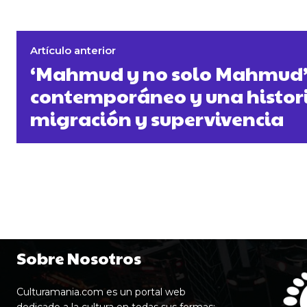
Artículo anterior
‘Mahmud y no solo Mahmud’,
contemporáneo y una histori
migración y supervivencia
Sobre Nosotros
Culturamania.com es un portal web