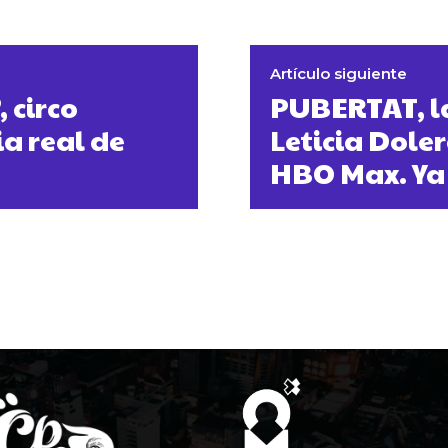
Artículo siguiente
 circo
PUBERTAT, la
a real de
Leticia Doler
HBO Max. Ya 