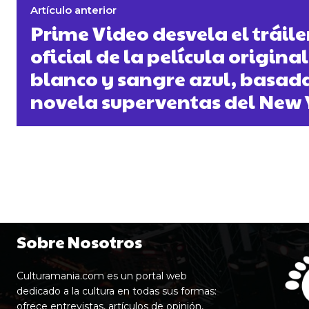
Artículo anterior
Prime Video desvela el tráile
oficial de la película original
blanco y sangre azul, basada
novela superventas del New 
Sobre Nosotros
Culturamania.com es un portal web
dedicado a la cultura en todas sus formas:
ofrece entrevistas, artículos de opinión,