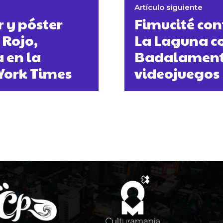
Artículo siguiente
r y póster
Fimucité con
 Rojo,
La Laguna co
 en la
Badalamenti
York Times
videojuegos