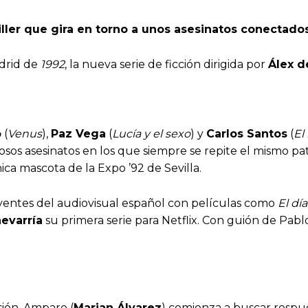
riller que gira en torno a unos asesinatos conectados
adrid de
1992
, la nueva serie de ficción dirigida por
Álex de
.
o
(
Venus
),
Paz Vega
(
Lucía y el sexo
) y
Carlos Santos
(
El
iosos asesinatos en los que siempre se repite el mismo pa
ca mascota de la Expo ’92 de Sevilla.
luyentes del audiovisual español con películas como
El dí
evarría
su primera serie para Netflix. Con guión de Pab
ión, Amparo (
Marian Álvarez
) comienza a buscar respue