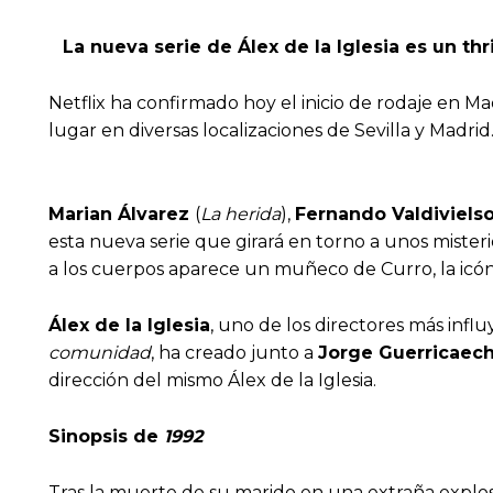
La nueva serie de Álex de la Iglesia es un th
Netflix ha confirmado hoy el inicio de rodaje en M
lugar en diversas localizaciones de Sevilla y Madrid
Marian Álvarez
(
La herida
),
Fernando Valdiviels
esta nueva serie que girará en torno a unos mister
a los cuerpos aparece un muñeco de Curro, la icóni
Álex de la Iglesia
, uno de los directores más inf
comunidad
, ha creado junto a
Jorge Guerricaech
dirección del mismo Álex de la Iglesia.
Sinopsis de
1992
Tras la muerte de su marido en una extraña explos