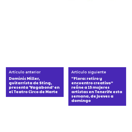
Artículo anterior
Artículo siguiente
Dominic Miller,
“Flora: retiro y
guitarrista de Sting,
encuentro creativo”
presenta ‘Vagabond’ en
reúne a 15 mujeres
el Teatro Circo de Marte
artistas en Tenerife esta
semana, de jueves a
domingo