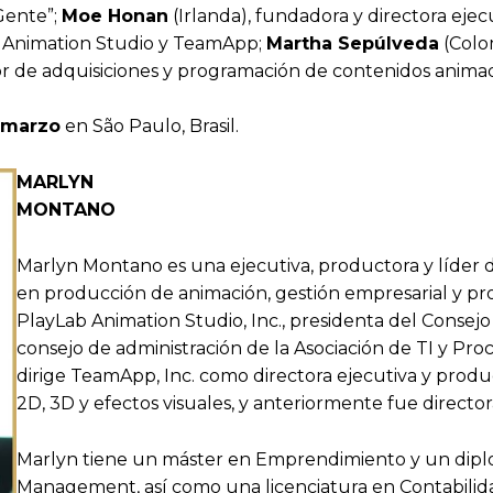
Gente”;
Moe Honan
(Irlanda), fundadora y directora ejec
Lab Animation Studio y TeamApp;
Martha Sepúlveda
(Colo
sor de adquisiciones y programación de contenidos animad
 marzo
en São Paulo, Brasil.
MARLYN
MONTANO
Marlyn Montano es una ejecutiva, productora y líder d
en producción de animación, gestión empresarial y pro
PlayLab Animation Studio, Inc., presidenta del Consejo
consejo de administración de la Asociación de TI y Pro
dirige TeamApp, Inc. como directora ejecutiva y produc
2D, 3D y efectos visuales, y anteriormente fue directo
Marlyn tiene un máster en Emprendimiento y un diploma
Management, así como una licenciatura en Contabilidad