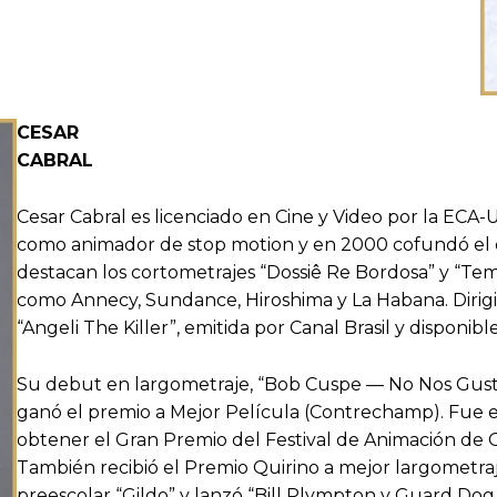
CESAR
CABRAL
Cesar Cabral es licenciado en Cine y Video por la ECA-U
como animador de stop motion y en 2000 cofundó el es
destacan los cortometrajes “Dossiê Re Bordosa” y “Tem
como Annecy, Sundance, Hiroshima y La Habana. Dirigi
“Angeli The Killer”, emitida por Canal Brasil y disponib
Su debut en largometraje, “Bob Cuspe — No Nos Gusta
ganó el premio a Mejor Película (Contrechamp). Fue 
obtener el Gran Premio del Festival de Animación de 
También recibió el Premio Quirino a mejor largometra
preescolar “Gildo” y lanzó “Bill Plympton y Guard Dog 