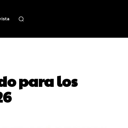
ista
do para los
26