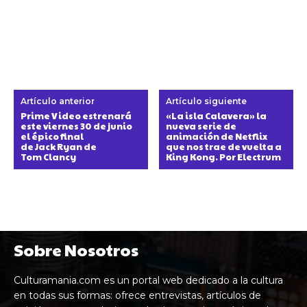
Artículo anterior
Artículo siguiente
Prime Video estrenará
«La isla Calavera» la
este viernes 30 de junio
nueva serie de
el épico final
animación de Netflix
de Jack Ryan de
que nos trae de vuelta a
Tom Clancy
King Kong. Por Electrum
Sobre Nosotros
Culturamania.com es un portal web dedicado a la cultura
en todas sus formas: ofrece entrevistas, artículos de