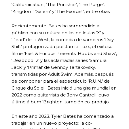
‘Californication’, ‘The Punisher’, ‘The Purge’,
‘Kingdom’, ‘Salem’ y ‘The Exorcist’, entre otras.
Recientemente, Bates ha sorprendido al
público con su música en las películas ‘X’ y
‘Pearl’ de Ti West, la comedia de vampiros ‘Day
Shift’ protagonizada por Jamie Foxx, el exitoso
filme ‘Fast & Furious Presents: Hobbs and Shaw’,
‘Deadpool 2’ y las aclamadas series ‘Samurai
Jack’ y ‘Primal’ de Genndy Tartakovsky,
transmitidas por Adult Swim. Además, después
de componer para el espectáculo ‘R.U.N.’ de
Cirque du Soleil, Bates inició una gira mundial en
2022 como guitarrista de Jerry Cantrell, cuyo
último álbum ‘Brighten’ también co-produjo.
En este año 2023, Tyler Bates ha comenzado a
trabajar en un nuevo proyecto: la co-