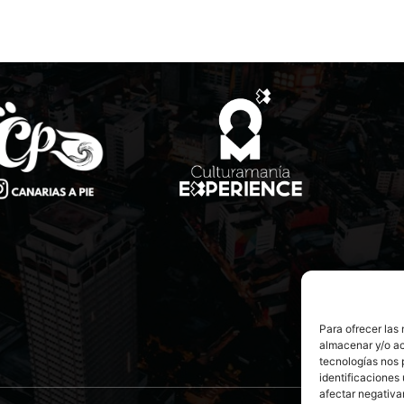
Para ofrecer las
almacenar y/o ac
tecnologías nos 
identificaciones 
afectar negativa