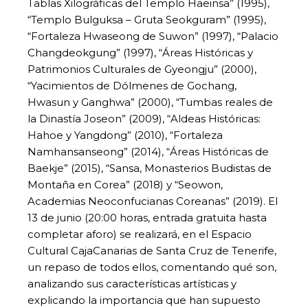
Tablas Xilográficas del Templo Haeinsa” (1995),
“Templo Bulguksa – Gruta Seokguram” (1995),
“Fortaleza Hwaseong de Suwon” (1997), “Palacio
Changdeokgung” (1997), “Áreas Históricas y
Patrimonios Culturales de Gyeongju” (2000),
“Yacimientos de Dólmenes de Gochang,
Hwasun y Ganghwa” (2000), “Tumbas reales de
la Dinastía Joseon” (2009), “Aldeas Históricas:
Hahoe y Yangdong” (2010), “Fortaleza
Namhansanseong” (2014), “Áreas Históricas de
Baekje” (2015), “Sansa, Monasterios Budistas de
Montaña en Corea” (2018) y “Seowon,
Academias Neoconfucianas Coreanas” (2019). El
13 de junio (20:00 horas, entrada gratuita hasta
completar aforo) se realizará, en el Espacio
Cultural CajaCanarias de Santa Cruz de Tenerife,
un repaso de todos ellos, comentando qué son,
analizando sus características artísticas y
explicando la importancia que han supuesto