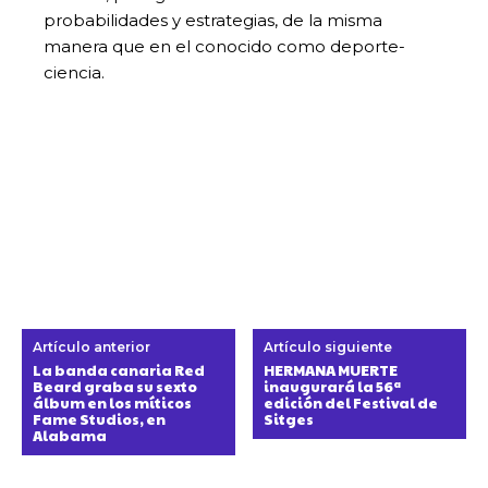
probabilidades y estrategias, de la misma
manera que en el conocido como deporte-
ciencia.
Artículo anterior
Artículo siguiente
La banda canaria Red
HERMANA MUERTE
Beard graba su sexto
inaugurará la 56ª
álbum en los míticos
edición del Festival de
Fame Studios, en
Sitges
Alabama