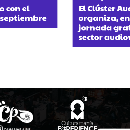
o con el
El Clúster A
e septiembre
organiza, en
jornada grat
sector audio