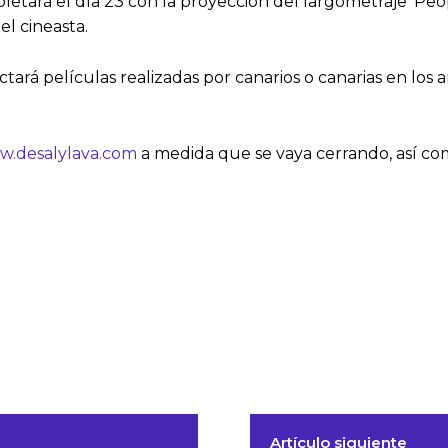
letará el día 23 con la proyección del largometraje ‘Pe
l cineasta.
tará películas realizadas por canarios o canarias en los
.desalylava.com
a medida que se vaya cerrando, así como
Artículo siguiente