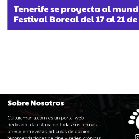
Tenerife se proyecta al mund
Festival Boreal del 17 al 21 d
Sobre Nosotros
Culturamania.com es un portal web
dedicado a la cultura en todas sus formas:
ofrece entrevistas, artículos de opinión,
recomendaciones de cine y series, crónicas