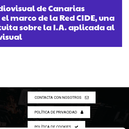
udiovisual de Canarias
 el marco de la Red CIDE, una
uita sobre la I.A. aplicada al
visual
CONTACTA CON NOSOTROS
POLÍTICA DE PRIVACIDAD
POLÍTICA DE COOKIES