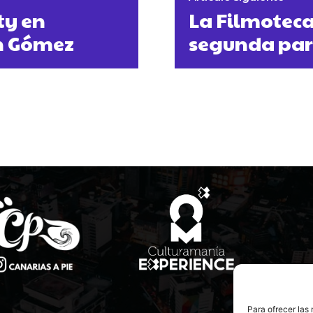
ty en
La Filmoteca
án Gómez
segunda part
Para ofrecer las