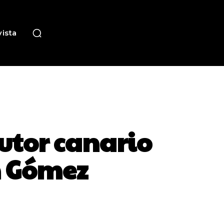
ista
autor canario
n Gómez