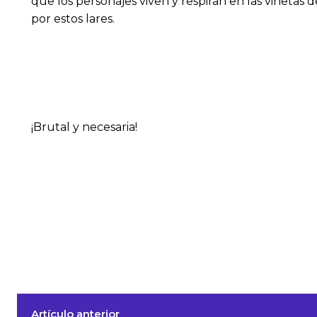
que los personajes viven y respiran en las viñetas
por estos lares.
¡Brutal y necesaria!
Artículo anterior