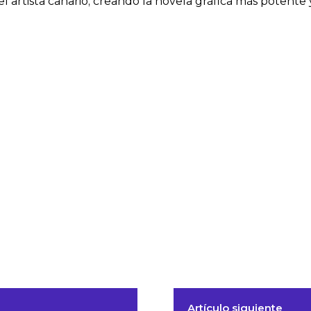
 del artista canario; creando la novela gráfica más poten
Artículo siguiente